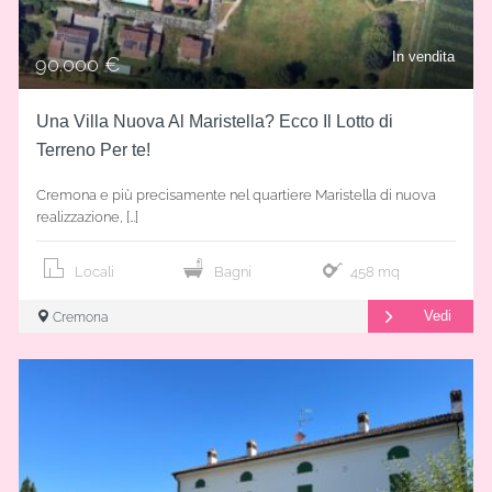
In vendita
90.000 €
Una Villa Nuova Al Maristella? Ecco Il Lotto di
Terreno Per te!
Cremona e più precisamente nel quartiere Maristella di nuova
realizzazione, […]
Locali
Bagni
458 mq
Vedi
Cremona