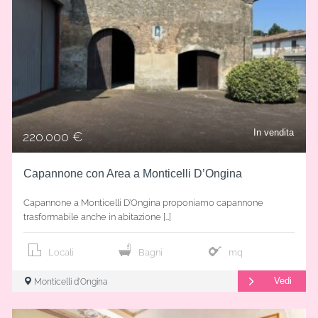
In vendita
220.000 €
Capannone con Area a Monticelli D’Ongina
Capannone a Monticelli D’Ongina proponiamo capannone
trasformabile anche in abitazione […]
Locali
Bagni
mq
Vedi
Monticelli d'Ongina