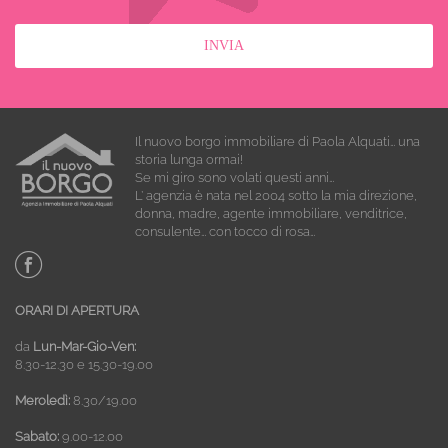
Il nuovo borgo immobiliare di Paola Alquati… una
storia lunga ormai!
Se mi giro sono volati questi anni…
L’ agenzia è nata nel 2004 sotto la mia direzione,
donna, madre, agente immobiliare, venditrice,
consulente… con tocco di rosa…
ORARI DI APERTURA
da
Lun-Mar-Gio-Ven:
8.30-12.30 e 15.30-19.00
Meroledì:
8.30/19.00
Sabato:
9.00-12.00