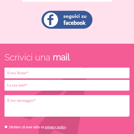
Scrivici una
mail
Dichiaro di aver letto la
privacy policy