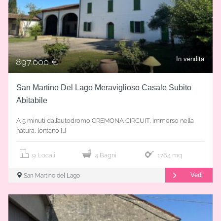
In vendita
897.000 €
San Martino Del Lago Meraviglioso Casale Subito
Abitabile
A 5 minuti dall’autodromo CREMONA CIRCUIT, immerso nella
natura, lontano […]
9 Locali
4 Bagni
1764 mq
Vedi
San Martino del Lago