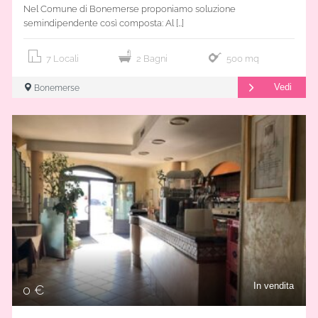
Nel Comune di Bonemerse proponiamo soluzione
semindipendente così composta: Al […]
7 Locali
2 Bagni
500 mq
Vedi
Bonemerse
In vendita
0 €