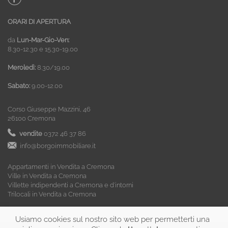
ORARI DI APERTURA
da
Lun-Mar-Gio-Ven:
8.30-12.30 e 15.30-19.00
Meroledì:
8.30/19.00
Sabato:
9.00-12.00
Corso Giuseppe Mazzini, 46
26100 Cremona
vendite
0372 46 37 86
info@borgoimmobiliare.it
Appartamenti in Vendita a Cremona
Ville in Vendita a Cremona
Villette indipendenti a Cremona e d’intorni
Trilocali in Vendita a Cremona
Usiamo cookies sul nostro sito web per permetterti una