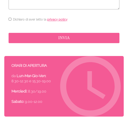
Dichiaro di aver letto la
privacy policy
ORARI DI APERTURA
da
Lun-Mar-Gio-Ven:
8.30-12.30 e 15.30-19.00
Meroledì:
8.30/19.00
Sabato:
9.00-12.00