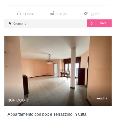
2 Locali
1 Bagni
95 mq
Vedi
Cremona
In vendita
165.000
€
Appartamento con box e Terrazzino in Città