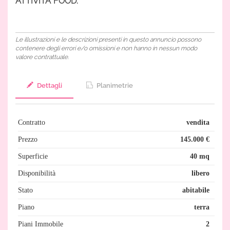
ATTIVITA’ FOOD.
Le illustrazioni e le descrizioni presenti in questo annuncio possono
contenere degli errori e/o omissioni e non hanno in nessun modo
valore contrattuale.
Dettagli
Planimetrie
Contratto
vendita
Prezzo
145.000 €
Superficie
40 mq
Disponibilità
libero
Stato
abitabile
Piano
terra
Piani Immobile
2