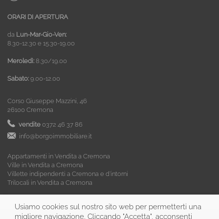
ORARI DI APERTURA
da
Lun-Mar-Gio-Ven:
8.30-12.30 e 15.30-19.00
Meroledì:
8.30/19.00
Sabato:
9.00-12.00
Corso Giuseppe Mazzini, 46
26100 Cremona
vendite
0372 46 37 86
info@borgoimmobiliare.it
Appartamenti in Vendita a Cremona
Ville in Vendita a Cremona
Villette indipendenti a Cremona e d’intorni
Trilocali in Vendita a Cremona
Usiamo cookies sul nostro sito web per permetterti una
migliore navigazione. Cliccando "Accetta", acconsenti