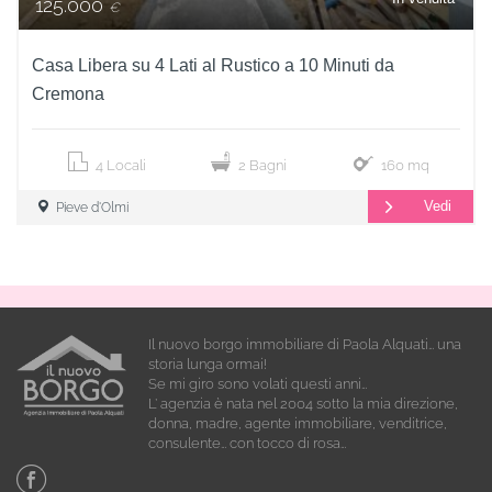
125.000
€
Casa Libera su 4 Lati al Rustico a 10 Minuti da
Cremona
4 Locali
2 Bagni
160 mq
Vedi
Pieve d'Olmi
Il nuovo borgo immobiliare di Paola Alquati… una
storia lunga ormai!
Se mi giro sono volati questi anni…
L’ agenzia è nata nel 2004 sotto la mia direzione,
donna, madre, agente immobiliare, venditrice,
consulente… con tocco di rosa…