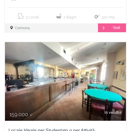
3 Locali
2 Bagni
120 mq
Vedi
Cremona
In vendita
159.000
€
Locale Ideale per Studentato o per Attività