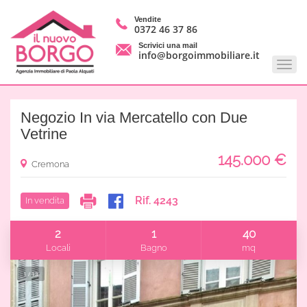
Vendite
0372 46 37 86
Scrivici una mail
info@borgoimmobiliare.it
Negozio In via Mercatello con Due
Vetrine
145.000
€
Cremona
Rif. 4243
In vendita
2
1
40
Locali
Bagno
mq
1 / 13