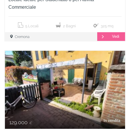
Commerciale
5 Locali
2 Bagni
325 mq
Vedi
Cremona
In vendita
129.000
€