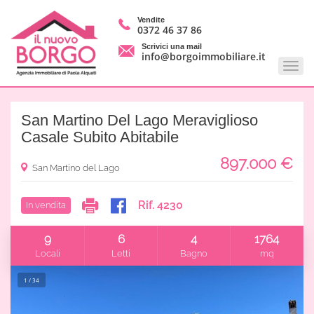
Vendite
0372 46 37 86
Scrivici una mail
info@borgoimmobiliare.it
San Martino Del Lago Meraviglioso
Casale Subito Abitabile
897.000
€
San Martino del Lago
Rif. 4230
In vendita
9
6
4
1764
Locali
Letti
Bagno
mq
1 / 34