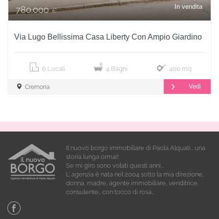
In vendita
780.000
€
Via Lugo Bellissima Casa Liberty Con Ampio Giardino
6 Locali
4 Bagni
400 mq
Vedi
Cremona
Il nuovo borgo immobiliare di Paola Alquati… una
storia lunga ormai!
Se mi giro sono volati questi anni…
L’ agenzia è nata nel 2004 sotto la mia direzione,
donna, madre, agente immobiliare, venditrice,
consulente… con tocco di rosa…