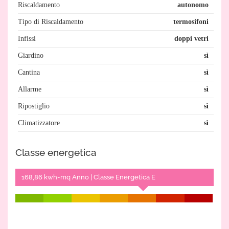
Riscaldamento
autonomo
Tipo di Riscaldamento
termosifoni
Infissi
doppi vetri
Giardino
sì
Cantina
sì
Allarme
sì
Ripostiglio
sì
Climatizzatore
sì
Classe energetica
168,86 kwh-mq Anno | Classe Energetica E