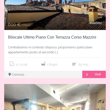
In affitto
600 €
/mese
Bilocale Ultimo Piano Con Terrazza Corso Mazzini
Centralissimo in contesto d’epoca, proponiamo particolare
appartamento posto al secondo […]
2 Locali
1 Bagni
85 mq
Vedi
Cremona