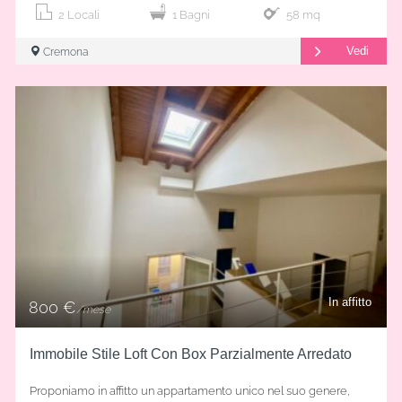
2 Locali
1 Bagni
58 mq
Vedi
Cremona
In affitto
800 €
/mese
Immobile Stile Loft Con Box Parzialmente Arredato
Proponiamo in affitto un appartamento unico nel suo genere,