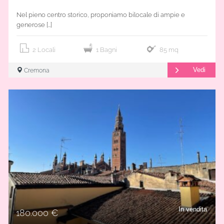
Nel pieno centro storico, proponiamo bilocale di ampie e
generose […]
2 Locali
1 Bagni
85 mq
Vedi
Cremona
In vendita
180.000 €