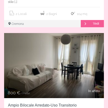
stile […]
2 Locali
2 Bagni
104 mq
Vedi
Cremona
In affitto
800 €
/mese
Ampio Bilocale Arredato-Uso Transitorio