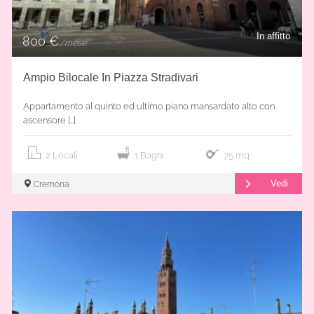
In affitto
800 €
/mese
Ampio Bilocale In Piazza Stradivari
Appartamento al quinto ed ultimo piano mansardato alto con
ascensore […]
2 Locali
1 Bagni
75 mq
Vedi
Cremona