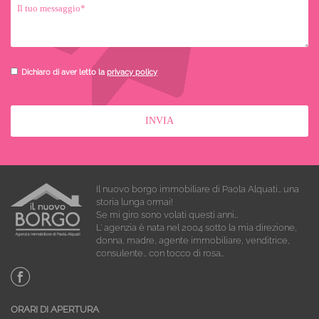
Dichiaro di aver letto la
privacy policy
Il nuovo borgo immobiliare di Paola Alquati… una
storia lunga ormai!
Se mi giro sono volati questi anni…
L’ agenzia è nata nel 2004 sotto la mia direzione,
donna, madre, agente immobiliare, venditrice,
consulente… con tocco di rosa…
ORARI DI APERTURA