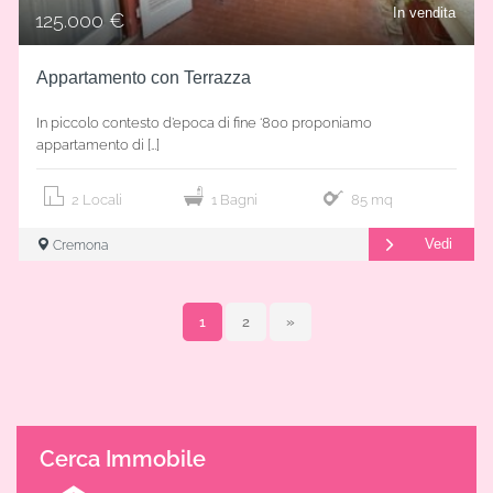
In vendita
125.000 €
Appartamento con Terrazza
In piccolo contesto d’epoca di fine ‘800 proponiamo
appartamento di […]
2 Locali
1 Bagni
85 mq
Vedi
Cremona
Paginazione
1
2
»
degli
articoli
Cerca Immobile