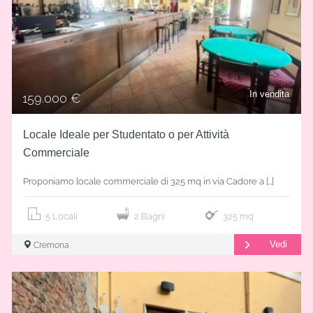
In vendita
159.000 €
Locale Ideale per Studentato o per Attività
Commerciale
Proponiamo locale commerciale di 325 mq in via Cadore a […]
5 Locali
2 Bagni
325 mq
Vedi
Cremona